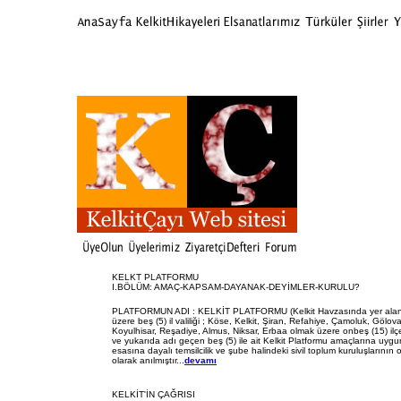
KELKT PLATFORMU
I.BÖLÜM: AMAÇ-KAPSAM-DAYANAK-DEYİMLER-KURULU?
PLATFORMUN ADI : KELKİT PLATFORMU (Kelkit Havzasında yer alan 
üzere beş (5) il valiliği ; Köse, Kelkit, Şiran, Refahiye, Çamoluk, Gölov
Koyulhisar, Reşadiye, Almus, Niksar, Erbaa olmak üzere onbeş (15) ilçe 
ve yukarıda adı geçen beş (5) ile ait Kelkit Platformu amaçlarına uygu
esasına dayalı temsilcilik ve şube halindeki sivil toplum kuruluşlarının
olarak anılmıştır...
devamı
KELKİT'İN ÇAĞRISI