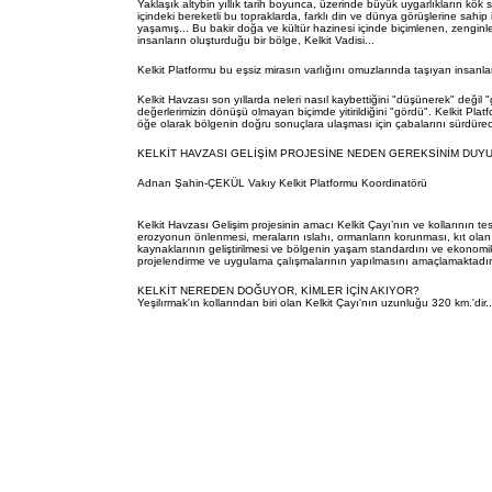
Yaklaşık altybin yıllık tarih boyunca, üzerinde büyük uygarlıkların kök sal
içindeki bereketli bu topraklarda, farklı din ve dünya görüşlerine sahip in
yaşamış... Bu bakir doğa ve kültür hazinesi içinde biçimlenen, zenginleş
insanların oluşturduğu bir bölge, Kelkit Vadisi...
Kelkit Platformu bu eşsiz mirasın varlığını omuzlarında taşıyan insanla
Kelkit Havzası son yıllarda neleri nasıl kaybettiğini "düşünerek" değil
değerlerimizin dönüşü olmayan biçimde yitirildiğini "gördü". Kelkit Plat
öğe olarak bölgenin doğru sonuçlara ulaşması için çabalarını sürdürece
KELKİT HAVZASI GELİŞİM PROJESİNE NEDEN GEREKSİNİM DUY
Adnan Şahin-ÇEKÜL Vakıy Kelkit Platformu Koordinatörü
Kelkit Havzası Gelişim projesinin amacı Kelkit Çayı’nın ve kollarının te
erozyonun önlenmesi, meraların ıslahı, ormanların korunması, kıt olan
kaynaklarının geliştirilmesi ve bölgenin yaşam standardını ve ekonomik
projelendirme ve uygulama çalışmalarının yapılmasını amaçlamaktadır
KELKİT NEREDEN DOĞUYOR, KİMLER İÇİN AKIYOR?
Yeşilırmak'ın kollarından biri olan Kelkit Çayı'nın uzunluğu 320 km.'dir..